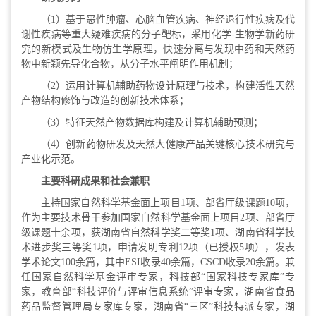
（1）基于恶性肿瘤、心脑血管疾病、神经退行性疾病及代
谢性疾病等重大疑难疾病的分子靶标，采用化学-生物学新药研
究的新模式及生物仿生学原理，快速分离与发现中药和天然药
物中新颖先导化合物，从分子水平阐明作用机制；
（2）运用计算机辅助药物设计原理与技术，构建活性天然
产物结构修饰与改造的创新技术体系；
（3）特征天然产物数据库构建及计算机辅助预测；
（4）创新药物研发及天然大健康产品关键核心技术研究与
产业化示范。
主要科研成果和社会兼职
主持国家自然科学基金面上项目1项、部省厅级课题10项，
作为主要技术骨干参加国家自然科学基金面上项目2项、部省厅
级课题十余项，获湖南省自然科学奖二等奖1项、湖南省科学技
术进步奖三等奖1项，申请发明专利12项（已授权5项），发表
学术论文100余篇，其中ESI收录40余篇，CSCD收录20余篇。兼
任国家自然科学基金评审专家，科技部“国家科技专家库”专
家，教育部“科技评价与评审信息系统”评审专家，湖南省食品
药品监督管理局专家库专家，湖南省“三区”科技特派专家，湖