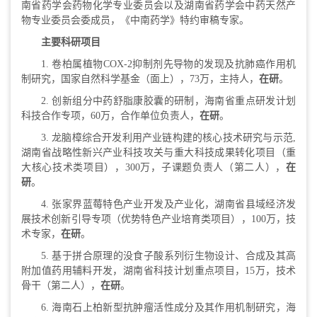
南省药学会药物化学专业委员会以及湖南省药学会中药天然产
物专业委员会委成员，《中南药学》特约审稿专家。
主要科研项目
1. 卷柏属植物COX-2抑制剂先导物的发现及抗肺癌作用机
制研究，国家自然科学基金（面上），73万，主持人，
在研
。
2. 创新组分中药舒脂康胶囊的研制，海南省重点研发计划
科技合作专项，60万，合作单位负责人，
在研
。
3. 龙脑樟综合开发利用产业链构建的核心技术研究与示范,
湖南省战略性新兴产业科技攻关与重大科技成果转化项目（重
大核心技术类项目），300万，子课题负责人（第二人），
在
研
。
4. 张家界蓝莓特色产业开发及产业化，湖南省县域经济发
展技术创新引导专项（优势特色产业培育类项目），100万，技
术专家，
在研
。
5. 基于拼合原理的没食子酸系列衍生物设计、合成及其高
附加值药用辅料开发，湖南省科技计划重点项目，15万，技术
骨干（第二人），
在研
。
6. 海南石上柏新型抗肿瘤活性成分及其作用机制研究，海